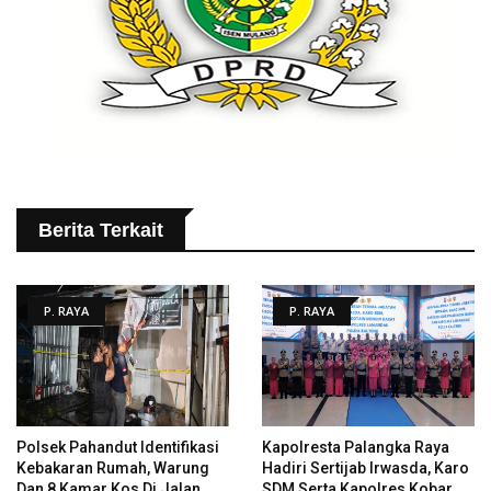
Berita Terkait
P. RAYA
P. RAYA
Polsek Pahandut Identifikasi
Kapolresta Palangka Raya
Kebakaran Rumah, Warung
Hadiri Sertijab Irwasda, Karo
Dan 8 Kamar Kos Di Jalan
SDM Serta Kapolres Kobar