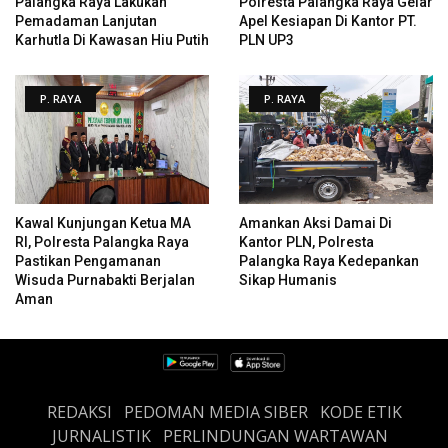
Palangka Raya Lakukan
Polresta Palangka Raya Gelar
Pemadaman Lanjutan
Apel Kesiapan Di Kantor PT.
Karhutla Di Kawasan Hiu Putih
PLN UP3
P. RAYA
P. RAYA
Kawal Kunjungan Ketua MA
Amankan Aksi Damai Di
RI, Polresta Palangka Raya
Kantor PLN, Polresta
Pastikan Pengamanan
Palangka Raya Kedepankan
Wisuda Purnabakti Berjalan
Sikap Humanis
Aman
REDAKSI
PEDOMAN MEDIA SIBER
KODE ETIK
JURNALISTIK
PERLINDUNGAN WARTAWAN