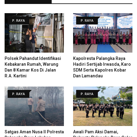
P. RAYA
P. RAYA
Polsek Pahandut Identifikasi
Kapolresta Palangka Raya
Kebakaran Rumah, Warung
Hadiri Sertijab Irwasda, Karo
Dan 8 Kamar Kos Di Jalan
SDM Serta Kapolres Kobar
R.A. Kartini
Dan Lamandau
P. RAYA
P. RAYA
Satgas Aman Nusa II Polresta
Awali Pam Aksi Damai,