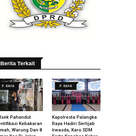
Berita Terkait
P. RAYA
P. RAYA
lsek Pahandut
Kapolresta Palangka
entifikasi Kebakaran
Raya Hadiri Sertijab
mah, Warung Dan 8
Irwasda, Karo SDM