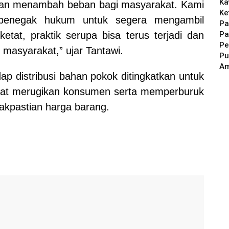
Ka
an menambah beban bagi masyarakat. Kami
Ke
 penegak hukum untuk segera mengambil
Pa
Pa
tat, praktik serupa bisa terus terjadi dan
Pe
masyarakat,” ujar Tantawi.
Pu
A
p distribusi bahan pokok ditingkatkan untuk
apat merugikan konsumen serta memperburuk
dakpastian harga barang.