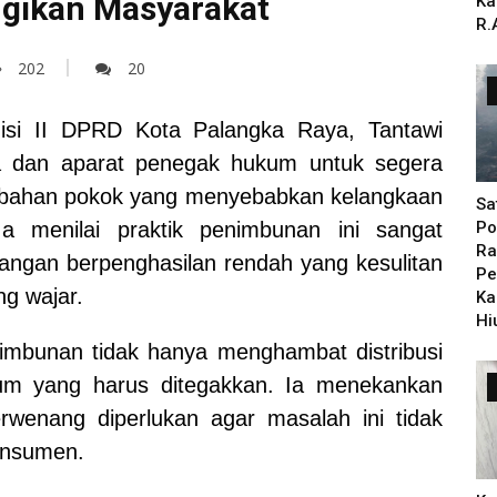
gikan Masyarakat
Ka
R.
202
20
si II DPRD Kota Palangka Raya, Tantawi
a dan aparat penegak hukum untuk segera
 bahan pokok yang menyebabkan kelangkaan
Sa
a menilai praktik penimbunan ini sangat
Po
Ra
angan berpenghasilan rendah yang kesulitan
Pe
g wajar.
Ka
Hi
mbunan tidak hanya menghambat distribusi
kum yang harus ditegakkan. Ia menekankan
rwenang diperlukan agar masalah ini tidak
konsumen.