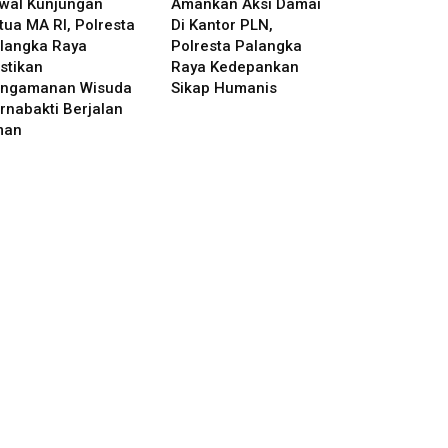
wal Kunjungan
Amankan Aksi Damai
tua MA RI, Polresta
Di Kantor PLN,
langka Raya
Polresta Palangka
stikan
Raya Kedepankan
ngamanan Wisuda
Sikap Humanis
rnabakti Berjalan
man