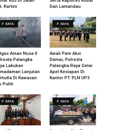
mar Kos Di Jalan
Serta Kapolres Kobar
A. Kartini
Dan Lamandau
P. RAYA
P. RAYA
tgas Aman Nusa II
Awali Pam Aksi
lresta Palangka
Damai, Polresta
ya Lakukan
Palangka Raya Gelar
madaman Lanjutan
Apel Kesiapan Di
rhutla Di Kawasan
Kantor PT. PLN UP3
u Putih
P. RAYA
P. RAYA