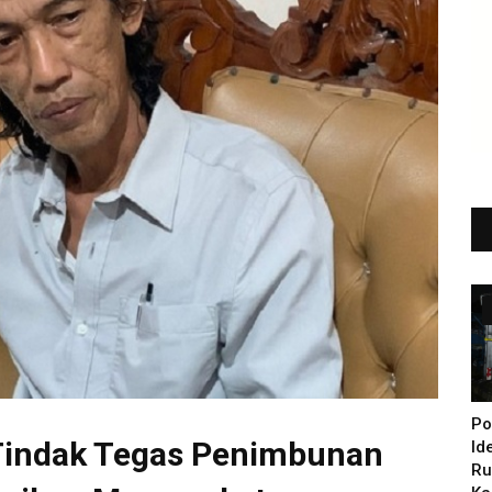
Po
 Tindak Tegas Penimbunan
Id
Ru