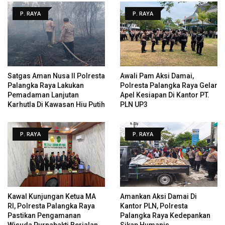
P. RAYA
P. RAYA
Satgas Aman Nusa II Polresta
Awali Pam Aksi Damai,
Palangka Raya Lakukan
Polresta Palangka Raya Gelar
Pemadaman Lanjutan
Apel Kesiapan Di Kantor PT.
Karhutla Di Kawasan Hiu Putih
PLN UP3
P. RAYA
P. RAYA
Kawal Kunjungan Ketua MA
Amankan Aksi Damai Di
RI, Polresta Palangka Raya
Kantor PLN, Polresta
Pastikan Pengamanan
Palangka Raya Kedepankan
Wisuda Purnabakti Berjalan
Sikap Humanis