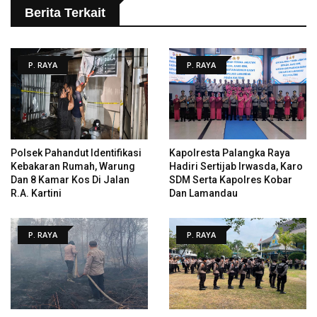
Berita Terkait
P. RAYA
P. RAYA
Polsek Pahandut Identifikasi
Kapolresta Palangka Raya
Kebakaran Rumah, Warung
Hadiri Sertijab Irwasda, Karo
Dan 8 Kamar Kos Di Jalan
SDM Serta Kapolres Kobar
R.A. Kartini
Dan Lamandau
P. RAYA
P. RAYA