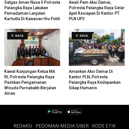
Satgas Aman Nusa II Polresta
Awali Pam Aksi Damai,
Palangka Raya Lakukan
Polresta Palangka Raya Gelar
Pemadaman Lanjutan
Apel Kesiapan Di Kantor PT.
Karhutla Di Kawasan Hiu Putih
PLN UP3
P. RAYA
P. RAYA
Kawal Kunjungan Ketua MA
Amankan Aksi Damai Di
RI, Polresta Palangka Raya
Kantor PLN, Polresta
Pastikan Pengamanan
Palangka Raya Kedepankan
Wisuda Purnabakti Berjalan
Sikap Humanis
Aman
REDAKSI
PEDOMAN MEDIA SIBER
KODE ETIK