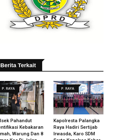
Berita Terkait
P. RAYA
P. RAYA
lsek Pahandut
Kapolresta Palangka
entifikasi Kebakaran
Raya Hadiri Sertijab
mah, Warung Dan 8
Irwasda, Karo SDM