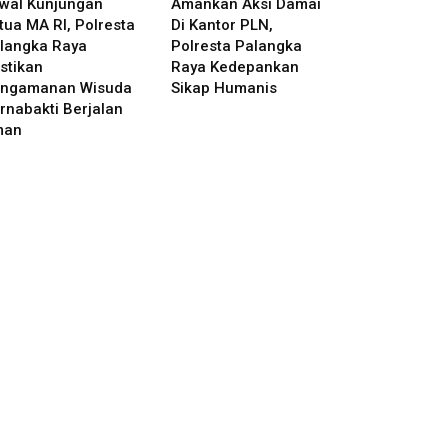
wal Kunjungan
Amankan Aksi Damai
tua MA RI, Polresta
Di Kantor PLN,
langka Raya
Polresta Palangka
stikan
Raya Kedepankan
ngamanan Wisuda
Sikap Humanis
rnabakti Berjalan
man