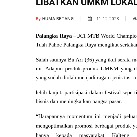
LIBATKAN UMKM LOKA
By
HUMA BETANG
11-12-2023
Palangka Raya
–
UCI MTB World Champio
Tuah Pahoe Palangka Raya mengikut sertaka
Salah satunya Bu Ari (36) yang ikut serata 
ini. Adapun produk-produk UMKM yang dia 
yang sudah diolah menjadi ragam jenis tas, to
lebih lanjut,
partisipasi dalam festival sep
bisnis dan meningkatkan pangsa pasar.
“Harapannya momentum ini menjadi pelua
mengoptimalkan promosi berbagai produk ya
hanya kepada masyarakat Kalteng,