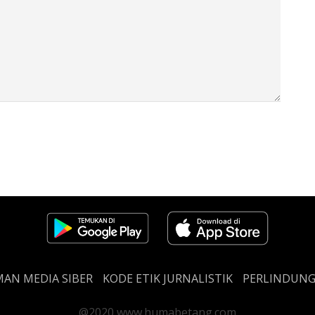
AN MEDIA SIBER
KODE ETIK JURNALISTIK
PERLINDUN
@2020 www.humabetang.com