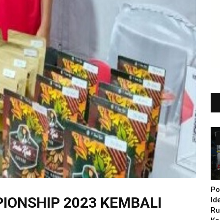
Po
IONSHIP 2023 KEMBALI
Id
Ru