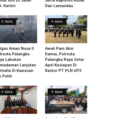
mar Kos Di Jalan
Serta Kapolres Kobar
A. Kartini
Dan Lamandau
P. RAYA
P. RAYA
tgas Aman Nusa II
Awali Pam Aksi
lresta Palangka
Damai, Polresta
ya Lakukan
Palangka Raya Gelar
madaman Lanjutan
Apel Kesiapan Di
rhutla Di Kawasan
Kantor PT. PLN UP3
u Putih
P. RAYA
P. RAYA