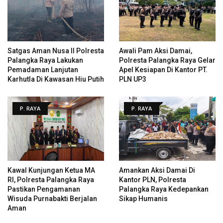
Satgas Aman Nusa II Polresta
Awali Pam Aksi Damai,
Palangka Raya Lakukan
Polresta Palangka Raya Gelar
Pemadaman Lanjutan
Apel Kesiapan Di Kantor PT.
Karhutla Di Kawasan Hiu Putih
PLN UP3
P. RAYA
P. RAYA
Kawal Kunjungan Ketua MA
Amankan Aksi Damai Di
RI, Polresta Palangka Raya
Kantor PLN, Polresta
Pastikan Pengamanan
Palangka Raya Kedepankan
Wisuda Purnabakti Berjalan
Sikap Humanis
Aman