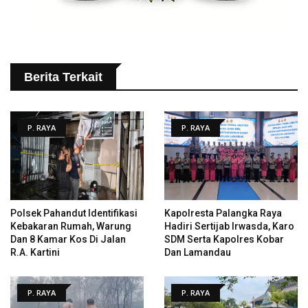
Berita Terkait
P. RAYA
P. RAYA
Polsek Pahandut Identifikasi
Kapolresta Palangka Raya
Kebakaran Rumah, Warung
Hadiri Sertijab Irwasda, Karo
Dan 8 Kamar Kos Di Jalan
SDM Serta Kapolres Kobar
R.A. Kartini
Dan Lamandau
P. RAYA
P. RAYA