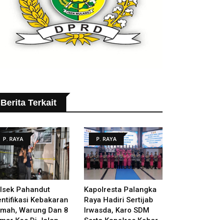
Berita Terkait
P. RAYA
P. RAYA
lsek Pahandut
Kapolresta Palangka
entifikasi Kebakaran
Raya Hadiri Sertijab
mah, Warung Dan 8
Irwasda, Karo SDM