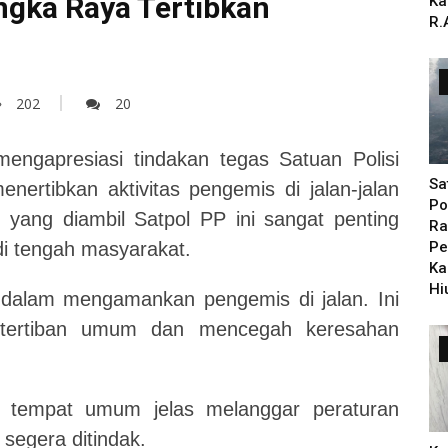
ngka Raya Tertibkan
Ka
R.
202
20
ngapresiasi tindakan tegas Satuan Polisi
Sa
ertibkan aktivitas pengemis di jalan-jalan
Po
yang diambil Satpol PP ini sangat penting
Ra
i tengah masyarakat.
Pe
Ka
Hi
 dalam mengamankan pengemis di jalan. Ini
ketertiban umum dan mencegah keresahan
i tempat umum jelas melanggar peraturan
segera ditindak.