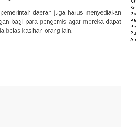
Ka
Ke
 pemerintah daerah juga harus menyediakan
Pa
Pa
an bagi para pengemis agar mereka dapat
Pe
a belas kasihan orang lain.
Pu
A