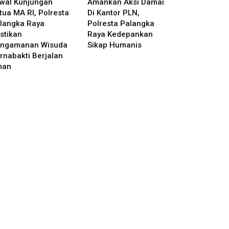
wal Kunjungan
Amankan Aksi Damai
tua MA RI, Polresta
Di Kantor PLN,
langka Raya
Polresta Palangka
stikan
Raya Kedepankan
ngamanan Wisuda
Sikap Humanis
rnabakti Berjalan
man