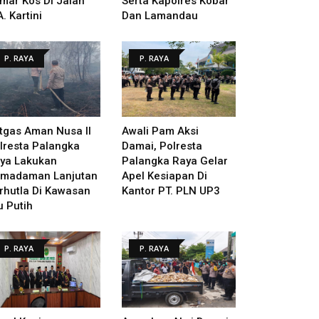
mar Kos Di Jalan
Serta Kapolres Kobar
A. Kartini
Dan Lamandau
P. RAYA
P. RAYA
tgas Aman Nusa II
Awali Pam Aksi
lresta Palangka
Damai, Polresta
ya Lakukan
Palangka Raya Gelar
madaman Lanjutan
Apel Kesiapan Di
rhutla Di Kawasan
Kantor PT. PLN UP3
u Putih
P. RAYA
P. RAYA