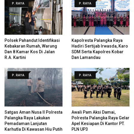
P. RAYA
P. RAYA
Polsek Pahandut Identifikasi
Kapolresta Palangka Raya
Kebakaran Rumah, Warung
Hadiri Sertijab Irwasda, Karo
Dan 8 Kamar Kos Di Jalan
SDM Serta Kapolres Kobar
R.A. Kartini
Dan Lamandau
P. RAYA
P. RAYA
Satgas Aman Nusa II Polresta
Awali Pam Aksi Damai,
Palangka Raya Lakukan
Polresta Palangka Raya Gelar
Pemadaman Lanjutan
Apel Kesiapan Di Kantor PT.
Karhutla Di Kawasan Hiu Putih
PLN UP3