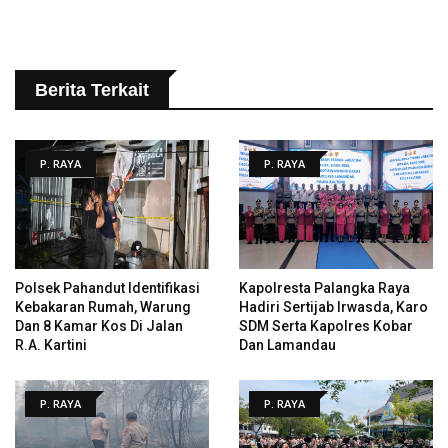
Berita Terkait
P. RAYA
P. RAYA
Polsek Pahandut Identifikasi
Kapolresta Palangka Raya
Kebakaran Rumah, Warung
Hadiri Sertijab Irwasda, Karo
Dan 8 Kamar Kos Di Jalan
SDM Serta Kapolres Kobar
R.A. Kartini
Dan Lamandau
P. RAYA
P. RAYA