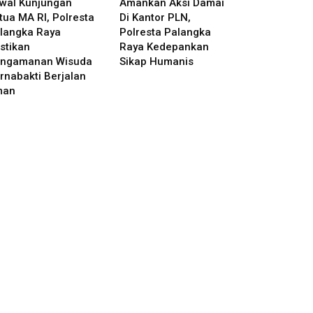
wal Kunjungan
Amankan Aksi Damai
tua MA RI, Polresta
Di Kantor PLN,
langka Raya
Polresta Palangka
stikan
Raya Kedepankan
ngamanan Wisuda
Sikap Humanis
rnabakti Berjalan
man