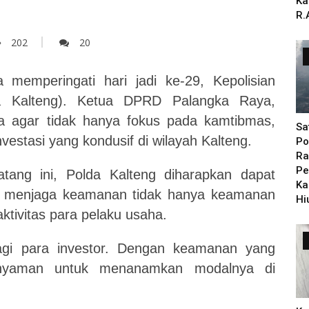
Ka
R.
202
20
 memperingati hari jadi ke-29, Kepolisian
a Kalteng). Ketua DPRD Palangka Raya,
 agar tidak hanya fokus pada kamtibmas,
Sa
nvestasi yang kondusif di wilayah Kalteng.
Po
Ra
Pe
tang ini, Polda Kalteng diharapkan dapat
Ka
m menjaga keamanan tidak hanya keamanan
Hi
tivitas para pelaku usaha.
gi para investor. Dengan keamanan yang
a nyaman untuk menanamkan modalnya di