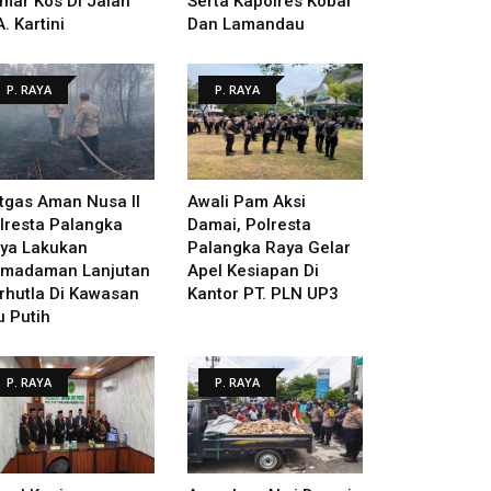
mar Kos Di Jalan
Serta Kapolres Kobar
A. Kartini
Dan Lamandau
P. RAYA
P. RAYA
tgas Aman Nusa II
Awali Pam Aksi
lresta Palangka
Damai, Polresta
ya Lakukan
Palangka Raya Gelar
madaman Lanjutan
Apel Kesiapan Di
rhutla Di Kawasan
Kantor PT. PLN UP3
u Putih
P. RAYA
P. RAYA