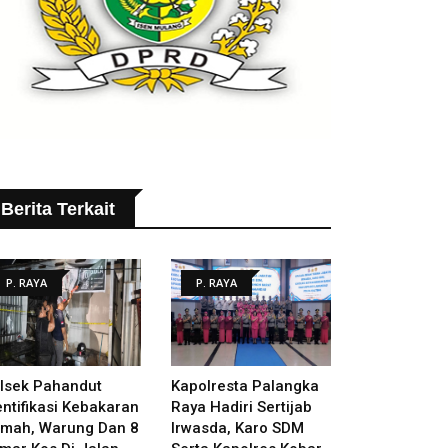
Berita Terkait
P. RAYA
P. RAYA
lsek Pahandut
Kapolresta Palangka
entifikasi Kebakaran
Raya Hadiri Sertijab
mah, Warung Dan 8
Irwasda, Karo SDM