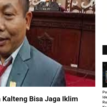
Po
Kalteng Bisa Jaga Iklim
Id
Ru