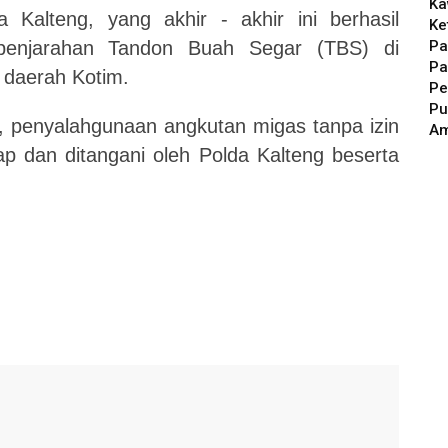
Ka
a Kalteng, yang akhir - akhir ini berhasil
Ke
Pa
penjarahan Tandon Buah Segar (TBS) di
Pa
 daerah Kotim.
Pe
Pu
i, penyalahgunaan angkutan migas tanpa izin
A
ap dan ditangani oleh Polda Kalteng beserta