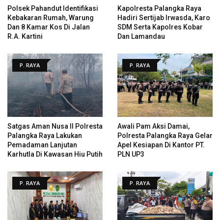
Polsek Pahandut Identifikasi
Kapolresta Palangka Raya
Kebakaran Rumah, Warung
Hadiri Sertijab Irwasda, Karo
Dan 8 Kamar Kos Di Jalan
SDM Serta Kapolres Kobar
R.A. Kartini
Dan Lamandau
P. RAYA
P. RAYA
Satgas Aman Nusa II Polresta
Awali Pam Aksi Damai,
Palangka Raya Lakukan
Polresta Palangka Raya Gelar
Pemadaman Lanjutan
Apel Kesiapan Di Kantor PT.
Karhutla Di Kawasan Hiu Putih
PLN UP3
P. RAYA
P. RAYA