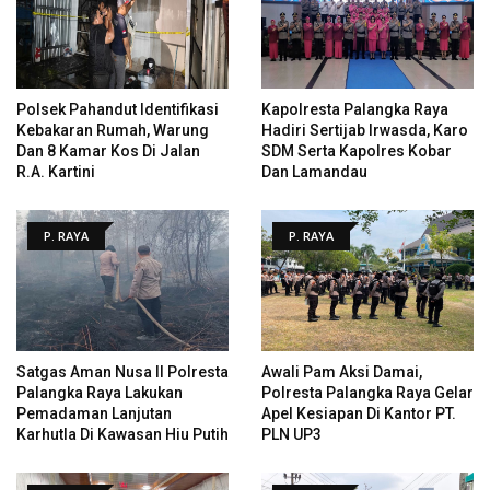
Polsek Pahandut Identifikasi
Kapolresta Palangka Raya
Kebakaran Rumah, Warung
Hadiri Sertijab Irwasda, Karo
Dan 8 Kamar Kos Di Jalan
SDM Serta Kapolres Kobar
R.A. Kartini
Dan Lamandau
P. RAYA
P. RAYA
Satgas Aman Nusa II Polresta
Awali Pam Aksi Damai,
Palangka Raya Lakukan
Polresta Palangka Raya Gelar
Pemadaman Lanjutan
Apel Kesiapan Di Kantor PT.
Karhutla Di Kawasan Hiu Putih
PLN UP3