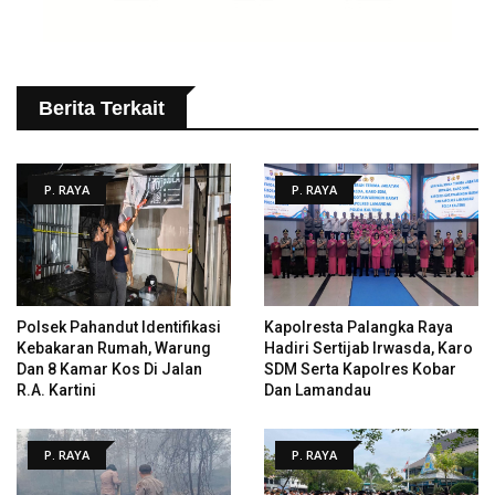
Berita Terkait
P. RAYA
P. RAYA
Polsek Pahandut Identifikasi
Kapolresta Palangka Raya
Kebakaran Rumah, Warung
Hadiri Sertijab Irwasda, Karo
Dan 8 Kamar Kos Di Jalan
SDM Serta Kapolres Kobar
R.A. Kartini
Dan Lamandau
P. RAYA
P. RAYA