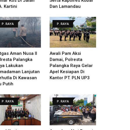
mar Kos Di Jalan
Serta Kapolres Kobar
A. Kartini
Dan Lamandau
P. RAYA
P. RAYA
tgas Aman Nusa II
Awali Pam Aksi
lresta Palangka
Damai, Polresta
ya Lakukan
Palangka Raya Gelar
madaman Lanjutan
Apel Kesiapan Di
rhutla Di Kawasan
Kantor PT. PLN UP3
u Putih
P. RAYA
P. RAYA