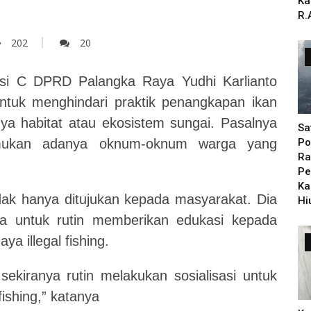
Ka
R.
202
20
i C DPRD Palangka Raya Yudhi Karlianto
tuk menghindari praktik penangkapan ikan
a habitat atau ekosistem sungai. Pasalnya
Sa
temukan adanya oknum-oknum warga yang
Po
Ra
Pe
Ka
ak hanya ditujukan kepada masyarakat. Dia
Hi
ta untuk rutin memberikan edukasi kepada
a illegal fishing.
 sekiranya rutin melakukan sosialisasi untuk
ishing,” katanya