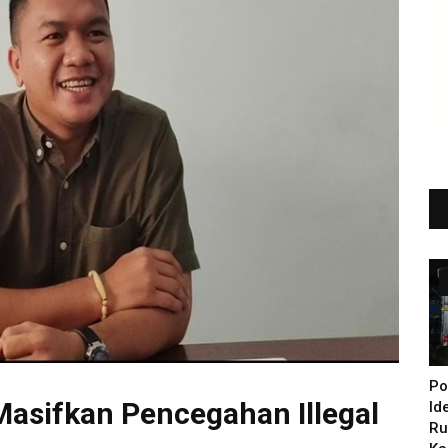
Po
Masifkan Pencegahan Illegal
Id
Ru