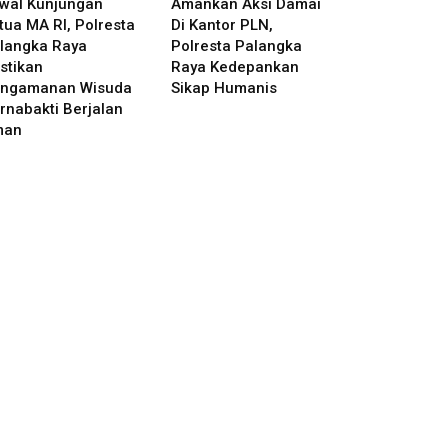
wal Kunjungan
Amankan Aksi Damai
tua MA RI, Polresta
Di Kantor PLN,
langka Raya
Polresta Palangka
stikan
Raya Kedepankan
ngamanan Wisuda
Sikap Humanis
rnabakti Berjalan
man