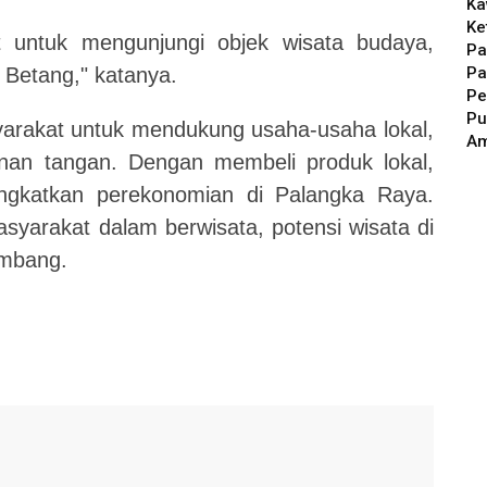
Ka
Ke
 untuk mengunjungi objek wisata budaya,
Pa
Pa
Betang," katanya.
Pe
Pu
syarakat untuk mendukung usaha-usaha lokal,
A
ajinan tangan. Dengan membeli produk lokal,
gkatkan perekonomian di Palangka Raya.
yarakat dalam berwisata, potensi wisata di
embang.