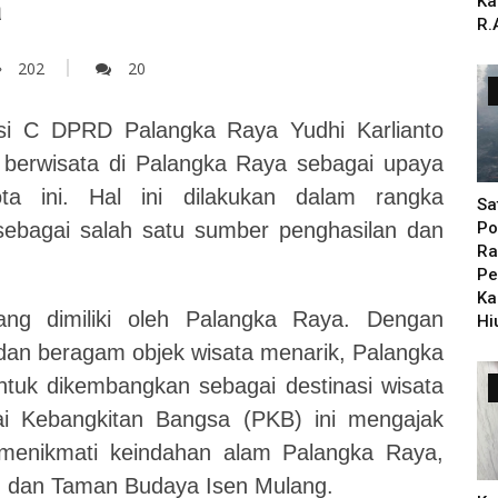
a
Ka
R.
202
20
i C DPRD Palangka Raya Yudhi Karlianto
berwisata di Palangka Raya sebagai upaya
ta ini. Hal ini dilakukan dalam rangka
Sa
ebagai salah satu sumber penghasilan dan
Po
Ra
Pe
Ka
ang dimiliki oleh Palangka Raya. Dengan
Hi
dan beragam objek wisata menarik, Palangka
ntuk dikembangkan sebagai destinasi wisata
tai Kebangkitan Bangsa (PKB) ini mengajak
 menikmati keindahan alam Palangka Raya,
ng, dan Taman Budaya Isen Mulang.