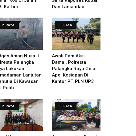
mar Kos Di Jalan
Serta Kapolres Kobar
A. Kartini
Dan Lamandau
P. RAYA
P. RAYA
tgas Aman Nusa II
Awali Pam Aksi
lresta Palangka
Damai, Polresta
ya Lakukan
Palangka Raya Gelar
madaman Lanjutan
Apel Kesiapan Di
rhutla Di Kawasan
Kantor PT. PLN UP3
u Putih
P. RAYA
P. RAYA