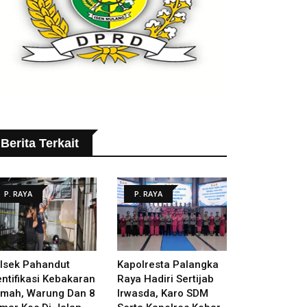
Berita Terkait
P. RAYA
P. RAYA
lsek Pahandut
Kapolresta Palangka
entifikasi Kebakaran
Raya Hadiri Sertijab
mah, Warung Dan 8
Irwasda, Karo SDM