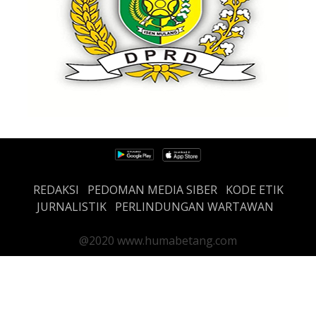
REDAKSI
PEDOMAN MEDIA SIBER
KODE ETIK
JURNALISTIK
PERLINDUNGAN WARTAWAN
@2020 www.humabetang.com