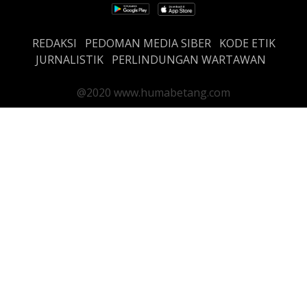
REDAKSI
PEDOMAN MEDIA SIBER
KODE ETIK
JURNALISTIK
PERLINDUNGAN WARTAWAN
@2020 www.humabetang.com