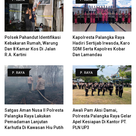
Polsek Pahandut Identifikasi
Kapolresta Palangka Raya
Kebakaran Rumah, Warung
Hadiri Sertijab Irwasda, Karo
Dan 8 Kamar Kos Di Jalan
SDM Serta Kapolres Kobar
R.A. Kartini
Dan Lamandau
P. RAYA
P. RAYA
Satgas Aman Nusa II Polresta
Awali Pam Aksi Damai,
Palangka Raya Lakukan
Polresta Palangka Raya Gelar
Pemadaman Lanjutan
Apel Kesiapan Di Kantor PT.
Karhutla Di Kawasan Hiu Putih
PLN UP3