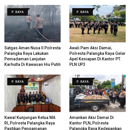
P. RAYA
P. RAYA
Satgas Aman Nusa II Polresta
Awali Pam Aksi Damai,
Palangka Raya Lakukan
Polresta Palangka Raya Gelar
Pemadaman Lanjutan
Apel Kesiapan Di Kantor PT.
Karhutla Di Kawasan Hiu Putih
PLN UP3
P. RAYA
P. RAYA
Kawal Kunjungan Ketua MA
Amankan Aksi Damai Di
RI, Polresta Palangka Raya
Kantor PLN, Polresta
Pastikan Pengamanan
Palangka Raya Kedepankan