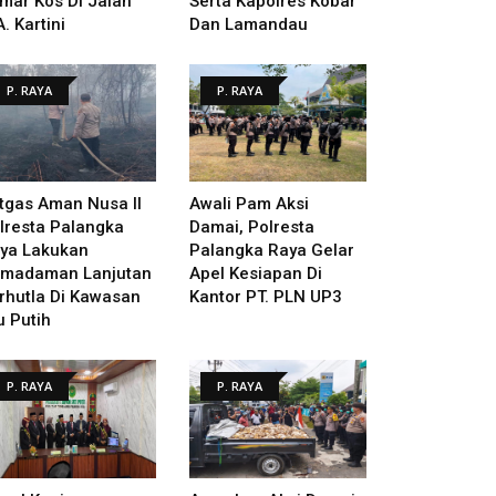
mar Kos Di Jalan
Serta Kapolres Kobar
A. Kartini
Dan Lamandau
P. RAYA
P. RAYA
tgas Aman Nusa II
Awali Pam Aksi
lresta Palangka
Damai, Polresta
ya Lakukan
Palangka Raya Gelar
madaman Lanjutan
Apel Kesiapan Di
rhutla Di Kawasan
Kantor PT. PLN UP3
u Putih
P. RAYA
P. RAYA