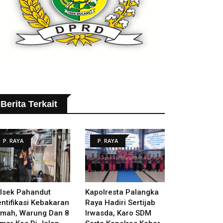
Berita Terkait
P. RAYA
P. RAYA
lsek Pahandut
Kapolresta Palangka
entifikasi Kebakaran
Raya Hadiri Sertijab
mah, Warung Dan 8
Irwasda, Karo SDM