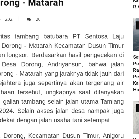
rong - Matarah
Ka
R.
202
20
vitas tambang batubara PT Sentosa Laju
a Dorong - Matarah Kecamatan Dusun Timur
an longsor. Berdasarkan hasil pengecekan di
Sa
 Desa Dorong, Andriyansun, bahwa jalan
Po
Ra
ong - Matarah yang jaraknya tidak jauh dari
Pe
ahtera juga sepertinya akan tergenang air
Ka
Hi
ahaan tersebut, ungkapnya saat ditanyakan
n galian tambang selain jalan utama Tamiang
 2024.
Selain akses jalan desa nampak juga
 dekat dengan jalan usaha tani setempat
 Dorong, Kecamatan Dusun Timur, Anigoru