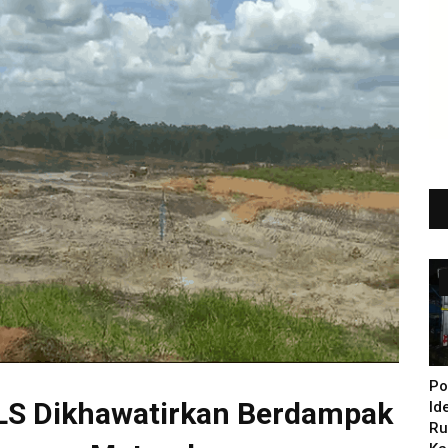
Po
SLS Dikhawatirkan Berdampak
Id
Ru