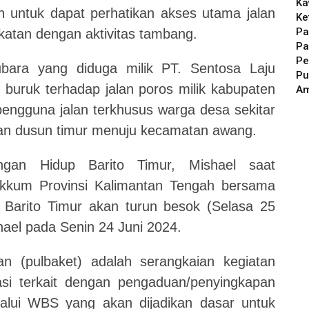
Ka
 untuk dapat perhatikan akses utama jalan
Ke
Pa
katan dengan aktivitas tambang.
Pa
Pe
ubara yang diduga milik PT. Sentosa Laju
Pu
 buruk terhadap jalan poros milik kabupaten
A
ngguna jalan terkhusus warga desa sekitar
tan dusun timur menuju kecamatan awang.
ngan Hidup Barito Timur, Mishael saat
kkum Provinsi Kalimantan Tengah bersama
Barito Timur akan turun besok (Selasa 25
hael pada Senin 24 Juni 2024.
 (pulbaket) adalah serangkaian kegiatan
asi terkait dengan pengaduan/penyingkapan
alui WBS yang akan dijadikan dasar untuk