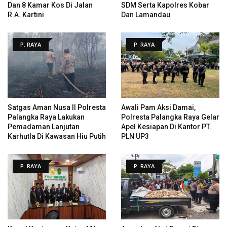
Dan 8 Kamar Kos Di Jalan
SDM Serta Kapolres Kobar
R.A. Kartini
Dan Lamandau
P. RAYA
P. RAYA
Satgas Aman Nusa II Polresta
Awali Pam Aksi Damai,
Palangka Raya Lakukan
Polresta Palangka Raya Gelar
Pemadaman Lanjutan
Apel Kesiapan Di Kantor PT.
Karhutla Di Kawasan Hiu Putih
PLN UP3
P. RAYA
P. RAYA