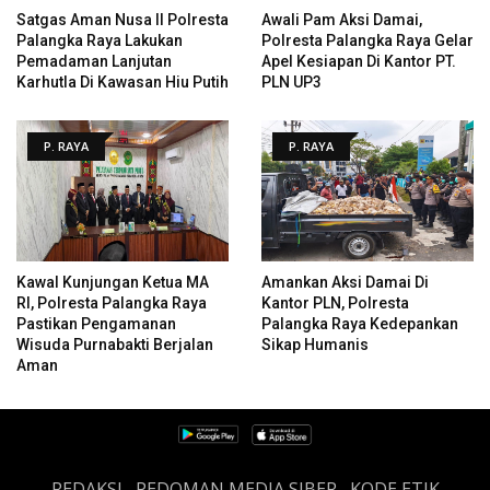
Satgas Aman Nusa II Polresta
Awali Pam Aksi Damai,
Palangka Raya Lakukan
Polresta Palangka Raya Gelar
Pemadaman Lanjutan
Apel Kesiapan Di Kantor PT.
Karhutla Di Kawasan Hiu Putih
PLN UP3
P. RAYA
P. RAYA
Kawal Kunjungan Ketua MA
Amankan Aksi Damai Di
RI, Polresta Palangka Raya
Kantor PLN, Polresta
Pastikan Pengamanan
Palangka Raya Kedepankan
Wisuda Purnabakti Berjalan
Sikap Humanis
Aman
REDAKSI
PEDOMAN MEDIA SIBER
KODE ETIK