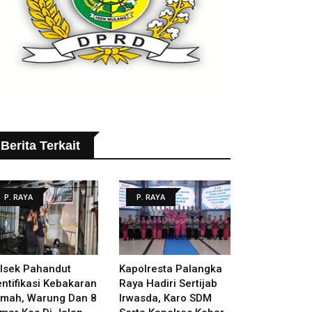
Berita Terkait
P. RAYA
P. RAYA
lsek Pahandut
Kapolresta Palangka
entifikasi Kebakaran
Raya Hadiri Sertijab
mah, Warung Dan 8
Irwasda, Karo SDM