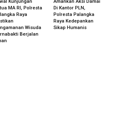
wal Kunjungan
Amankan Aksi Damai
tua MA RI, Polresta
Di Kantor PLN,
langka Raya
Polresta Palangka
stikan
Raya Kedepankan
ngamanan Wisuda
Sikap Humanis
rnabakti Berjalan
man