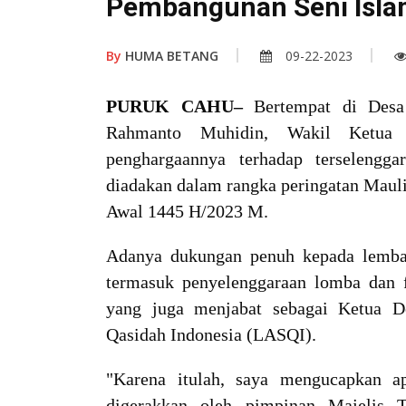
Pembangunan Seni Isla
By
HUMA BETANG
09-22-2023
PURUK CAHU–
Bertempat di Desa
Rahmanto Muhidin, Wakil Ketua
penghargaannya terhadap terselengga
diadakan dalam rangka peringatan Mau
Awal 1445 H/2023 M.
Adanya dukungan penuh kepada lembag
termasuk penyelenggaraan lomba dan 
yang juga menjabat sebagai Ketua 
Qasidah Indonesia (LASQI).
"Karena itulah, saya mengucapkan apr
digerakkan oleh pimpinan Majelis 