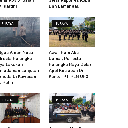
mar Kos Di Jalan
Serta Kapolres Kobar
A. Kartini
Dan Lamandau
P. RAYA
P. RAYA
tgas Aman Nusa II
Awali Pam Aksi
lresta Palangka
Damai, Polresta
ya Lakukan
Palangka Raya Gelar
madaman Lanjutan
Apel Kesiapan Di
rhutla Di Kawasan
Kantor PT. PLN UP3
u Putih
P. RAYA
P. RAYA