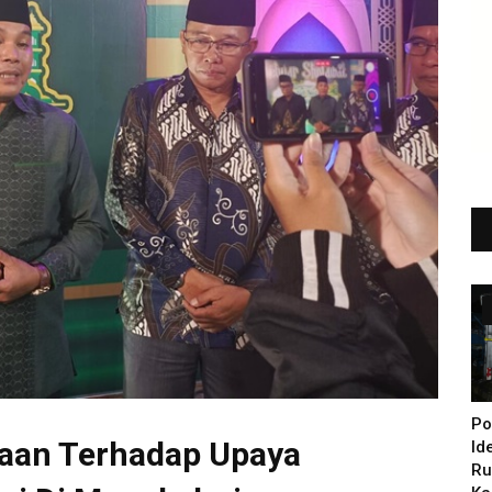
Po
gaan Terhadap Upaya
Id
Ru