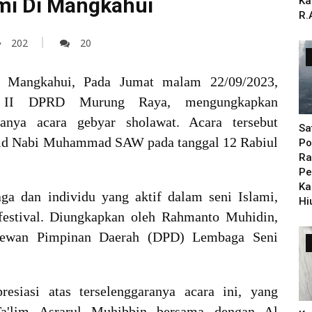
mi Di Mangkahui
Ka
R.
202
20
 Mangkahui, Pada Jumat malam 22/09/2023,
 II DPRD Murung Raya, mengungkapkan
ranya acara gebyar sholawat. Acara tersebut
Sa
lid Nabi Muhammad SAW pada tanggal 12 Rabiul
Po
Ra
Pe
Ka
a dan individu yang aktif dalam seni Islami,
Hi
festival. Diungkapkan oleh Rahmanto Muhidin,
Dewan Pimpinan Daerah (DPD) Lembaga Seni
esiasi atas terselenggaranya acara ini, yang
Ta'lim Asrarul Muhibbin bersama dengan Al