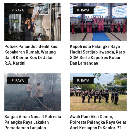
P. RAYA
P. RAYA
Polsek Pahandut Identifikasi
Kapolresta Palangka Raya
Kebakaran Rumah, Warung
Hadiri Sertijab Irwasda, Karo
Dan 8 Kamar Kos Di Jalan
SDM Serta Kapolres Kobar
R.A. Kartini
Dan Lamandau
P. RAYA
P. RAYA
Satgas Aman Nusa II Polresta
Awali Pam Aksi Damai,
Palangka Raya Lakukan
Polresta Palangka Raya Gelar
Pemadaman Lanjutan
Apel Kesiapan Di Kantor PT.