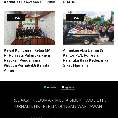
Karhutla Di Kawasan Hiu Putih
PLN UP3
P. RAYA
P. RAYA
Kawal Kunjungan Ketua MA
Amankan Aksi Damai Di
RI, Polresta Palangka Raya
Kantor PLN, Polresta
Pastikan Pengamanan
Palangka Raya Kedepankan
Wisuda Purnabakti Berjalan
Sikap Humanis
Aman
REDAKSI
PEDOMAN MEDIA SIBER
KODE ETIK
JURNALISTIK
PERLINDUNGAN WARTAWAN