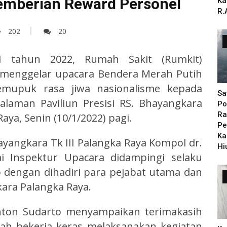
emberian Reward Personel
Ka
R.
202
20
i tahun 2022, Rumah Sakit (Rumkit)
a menggelar upacara Bendera Merah Putih
mupuk rasa jiwa nasionalisme kepada
Sa
alaman Paviliun Presisi RS. Bhayangkara
Po
Ra
Raya, Senin (10/1/2022) pagi.
Pe
Ka
yangkara Tk III Palangka Raya Kompol dr.
Hi
i Inspektur Upacara didampingi selaku
dengan dihadiri para pejabat utama dan
ara Palangka Raya.
nton Sudarto menyampaikan terimakasih
lah bekerja keras melaksanakan kegiatan