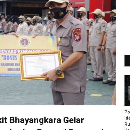
Po
it Bhayangkara Gelar
Id
Ru