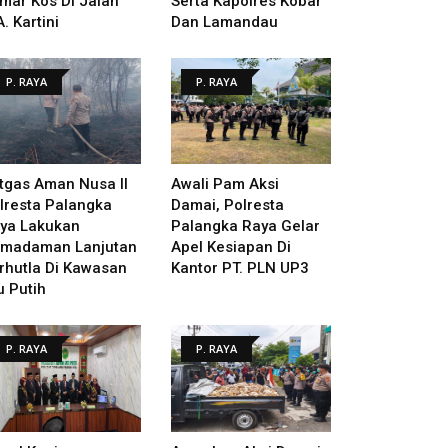
mar Kos Di Jalan
Serta Kapolres Kobar
A. Kartini
Dan Lamandau
P. RAYA
P. RAYA
tgas Aman Nusa II
Awali Pam Aksi
lresta Palangka
Damai, Polresta
ya Lakukan
Palangka Raya Gelar
madaman Lanjutan
Apel Kesiapan Di
rhutla Di Kawasan
Kantor PT. PLN UP3
u Putih
P. RAYA
P. RAYA