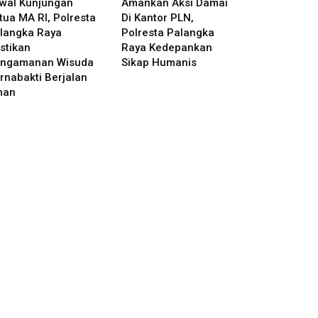
wal Kunjungan
Amankan Aksi Damai
tua MA RI, Polresta
Di Kantor PLN,
langka Raya
Polresta Palangka
stikan
Raya Kedepankan
ngamanan Wisuda
Sikap Humanis
rnabakti Berjalan
man