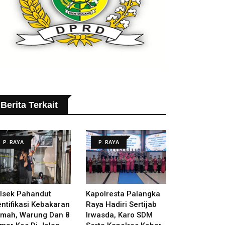
Berita Terkait
P. RAYA
P. RAYA
lsek Pahandut
Kapolresta Palangka
entifikasi Kebakaran
Raya Hadiri Sertijab
mah, Warung Dan 8
Irwasda, Karo SDM