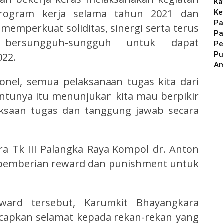
Ka
rogram kerja selama tahun 2021 dan
Ke
Pa
emperkuat soliditas, sinergi serta terus
Pa
a bersungguh-sungguh untuk dapat
Pe
Pu
022.
A
onel, semua pelaksanaan tugas kita dari
entunya itu menunjukan kita mau berpikir
aksaan tugas dan tanggung jawab secara
ra Tk III Palangka Raya Kompol dr. Anton
 pemberian reward dan punishment untuk
ward tersebut, Karumkit Bhayangkara
capkan selamat kepada rekan-rekan yang