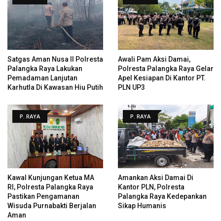
Satgas Aman Nusa II Polresta
Awali Pam Aksi Damai,
Palangka Raya Lakukan
Polresta Palangka Raya Gelar
Pemadaman Lanjutan
Apel Kesiapan Di Kantor PT.
Karhutla Di Kawasan Hiu Putih
PLN UP3
P. RAYA
P. RAYA
Kawal Kunjungan Ketua MA
Amankan Aksi Damai Di
RI, Polresta Palangka Raya
Kantor PLN, Polresta
Pastikan Pengamanan
Palangka Raya Kedepankan
Wisuda Purnabakti Berjalan
Sikap Humanis
Aman