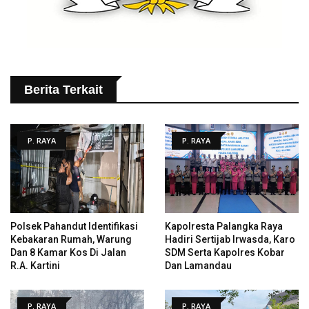
Berita Terkait
P. RAYA
P. RAYA
Polsek Pahandut Identifikasi
Kapolresta Palangka Raya
Kebakaran Rumah, Warung
Hadiri Sertijab Irwasda, Karo
Dan 8 Kamar Kos Di Jalan
SDM Serta Kapolres Kobar
R.A. Kartini
Dan Lamandau
P. RAYA
P. RAYA