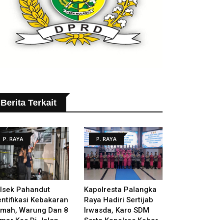
Berita Terkait
P. RAYA
P. RAYA
lsek Pahandut
Kapolresta Palangka
entifikasi Kebakaran
Raya Hadiri Sertijab
mah, Warung Dan 8
Irwasda, Karo SDM