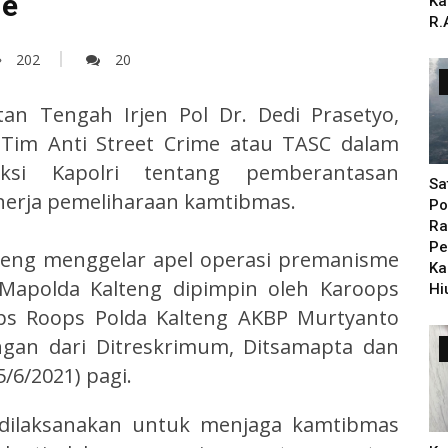
me
Ka
R.
202
20
tan Tengah Irjen Pol Dr. Dedi Prasetyo,
Tim Anti Street Crime atau TASC dalam
uksi Kapolri tentang pemberantasan
Sa
nerja pemeliharaan kamtibmas.
Po
Ra
Pe
lteng menggelar apel operasi premanisme
Ka
Mapolda Kalteng dipimpin oleh Karoops
Hi
ops Roops Polda Kalteng AKBP Murtyanto
ungan dari Ditreskrimum, Ditsamapta dan
/6/2021) pagi.
 dilaksanakan untuk menjaga kamtibmas