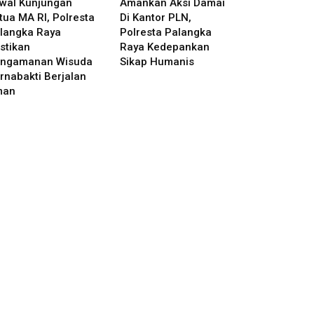
wal Kunjungan
Amankan Aksi Damai
tua MA RI, Polresta
Di Kantor PLN,
langka Raya
Polresta Palangka
stikan
Raya Kedepankan
ngamanan Wisuda
Sikap Humanis
rnabakti Berjalan
man