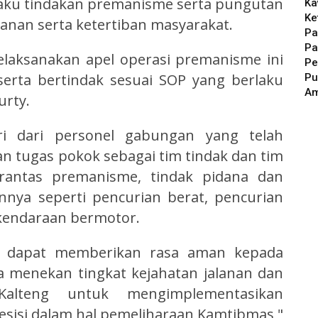
laku tindakan premanisme serta pungutan
Ka
Ke
nan serta ketertiban masyarakat.
Pa
Pa
elaksanakan apel operasi premanisme ini
Pe
serta bertindak sesuai SOP yang berlaku
Pu
A
urty.
i dari personel gabungan yang telah
an tugas pokok sebagai tim tindak dan tim
erantas premanisme, tindak pidana dan
innya seperti pencurian berat, pencurian
kendaraan bermotor.
i dapat memberikan rasa aman kepada
 menekan tingkat kejahatan jalanan dan
alteng untuk mengimplementasikan
esisi dalam hal pemeliharaan Kamtibmas,"