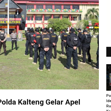
Po
olda Kalteng Gelar Apel
Id
Ru