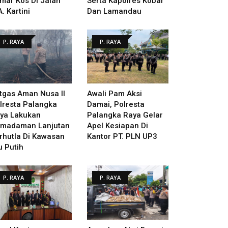
mar Kos Di Jalan
Serta Kapolres Kobar
A. Kartini
Dan Lamandau
P. RAYA
P. RAYA
tgas Aman Nusa II
Awali Pam Aksi
lresta Palangka
Damai, Polresta
ya Lakukan
Palangka Raya Gelar
madaman Lanjutan
Apel Kesiapan Di
rhutla Di Kawasan
Kantor PT. PLN UP3
u Putih
P. RAYA
P. RAYA