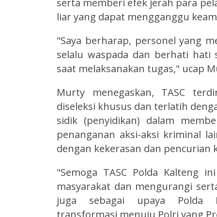
serta memberi efek jerah para pe
liar yang dapat mengganggu keama
"Saya berharap, personel yang m
selalu waspada dan berhati hati 
saat melaksanakan tugas," ucap M
Murty menegaskan, TASC terdir
diseleksi khusus dan terlatih deng
sidik (penyidikan) dalam memb
penanganan aksi-aksi kriminal la
dengan kekerasan dan pencurian 
"Semoga TASC Polda Kalteng in
masyarakat dan mengurangi serta
juga sebagai upaya Polda K
transformasi menuju Polri yang Pr