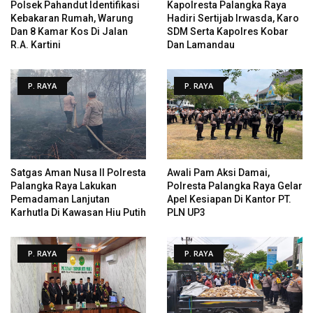
Polsek Pahandut Identifikasi
Kapolresta Palangka Raya
Kebakaran Rumah, Warung
Hadiri Sertijab Irwasda, Karo
Dan 8 Kamar Kos Di Jalan
SDM Serta Kapolres Kobar
R.A. Kartini
Dan Lamandau
P. RAYA
P. RAYA
Satgas Aman Nusa II Polresta
Awali Pam Aksi Damai,
Palangka Raya Lakukan
Polresta Palangka Raya Gelar
Pemadaman Lanjutan
Apel Kesiapan Di Kantor PT.
Karhutla Di Kawasan Hiu Putih
PLN UP3
P. RAYA
P. RAYA