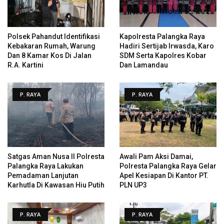
Polsek Pahandut Identifikasi
Kapolresta Palangka Raya
Kebakaran Rumah, Warung
Hadiri Sertijab Irwasda, Karo
Dan 8 Kamar Kos Di Jalan
SDM Serta Kapolres Kobar
R.A. Kartini
Dan Lamandau
P. RAYA
P. RAYA
Satgas Aman Nusa II Polresta
Awali Pam Aksi Damai,
Palangka Raya Lakukan
Polresta Palangka Raya Gelar
Pemadaman Lanjutan
Apel Kesiapan Di Kantor PT.
Karhutla Di Kawasan Hiu Putih
PLN UP3
P. RAYA
P. RAYA