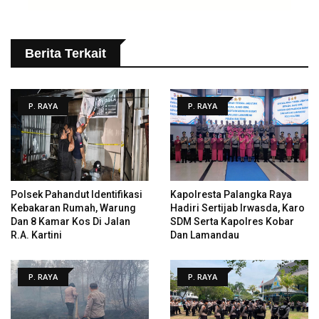
Berita Terkait
P. RAYA
P. RAYA
Polsek Pahandut Identifikasi
Kapolresta Palangka Raya
Kebakaran Rumah, Warung
Hadiri Sertijab Irwasda, Karo
Dan 8 Kamar Kos Di Jalan
SDM Serta Kapolres Kobar
R.A. Kartini
Dan Lamandau
P. RAYA
P. RAYA