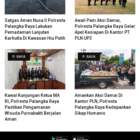
Satgas Aman Nusa II Polresta
Awali Pam Aksi Damai,
Palangka Raya Lakukan
Polresta Palangka Raya Gelar
Pemadaman Lanjutan
Apel Kesiapan Di Kantor PT.
Karhutla Di Kawasan Hiu Putih
PLN UP3
P. RAYA
P. RAYA
Kawal Kunjungan Ketua MA
Amankan Aksi Damai Di
RI, Polresta Palangka Raya
Kantor PLN, Polresta
Pastikan Pengamanan
Palangka Raya Kedepankan
Wisuda Purnabakti Berjalan
Sikap Humanis
Aman