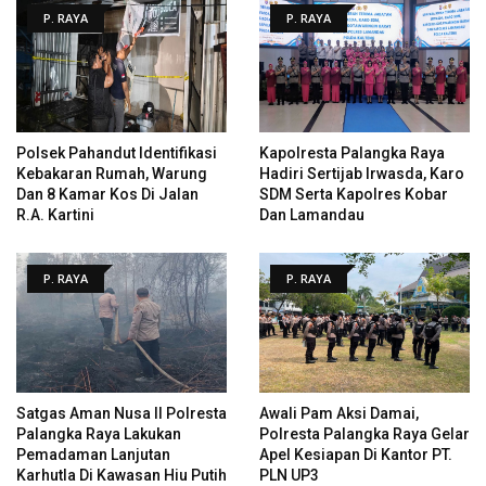
P. RAYA
P. RAYA
Polsek Pahandut Identifikasi
Kapolresta Palangka Raya
Kebakaran Rumah, Warung
Hadiri Sertijab Irwasda, Karo
Dan 8 Kamar Kos Di Jalan
SDM Serta Kapolres Kobar
R.A. Kartini
Dan Lamandau
P. RAYA
P. RAYA
Satgas Aman Nusa II Polresta
Awali Pam Aksi Damai,
Palangka Raya Lakukan
Polresta Palangka Raya Gelar
Pemadaman Lanjutan
Apel Kesiapan Di Kantor PT.
Karhutla Di Kawasan Hiu Putih
PLN UP3