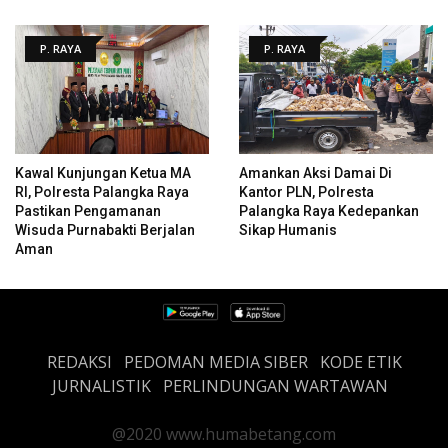
P. RAYA
P. RAYA
Kawal Kunjungan Ketua MA
Amankan Aksi Damai Di
RI, Polresta Palangka Raya
Kantor PLN, Polresta
Pastikan Pengamanan
Palangka Raya Kedepankan
Wisuda Purnabakti Berjalan
Sikap Humanis
Aman
REDAKSI
PEDOMAN MEDIA SIBER
KODE ETIK
JURNALISTIK
PERLINDUNGAN WARTAWAN
@2020 www.humabetang.com