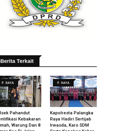
Berita Terkait
P. RAYA
P. RAYA
lsek Pahandut
Kapolresta Palangka
entifikasi Kebakaran
Raya Hadiri Sertijab
mah, Warung Dan 8
Irwasda, Karo SDM