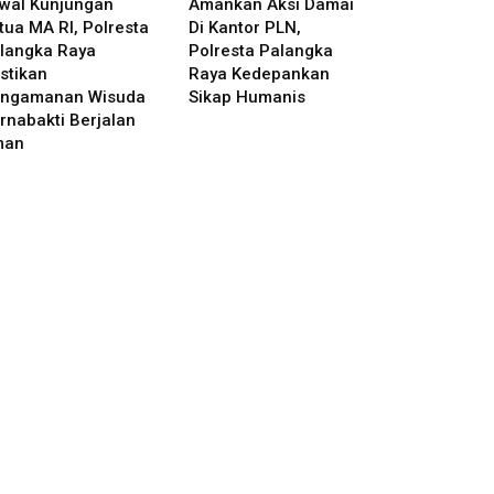
wal Kunjungan
Amankan Aksi Damai
tua MA RI, Polresta
Di Kantor PLN,
langka Raya
Polresta Palangka
stikan
Raya Kedepankan
ngamanan Wisuda
Sikap Humanis
rnabakti Berjalan
man