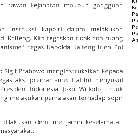
Ka
san rawan kejahatan maupun gangguan
Ke
Pa
Pa
Pe
an instruksi kapolri dalam melakukan
Pu
 Kalteng. Kita tegaskan tidak ada ruang
A
isme," tegas Kapolda Kalteng Irjen Pol
yo Sigit Prabowo menginstruksikan kepada
egas aksi premanisme. Hal ini menyusul
 Presiden Indonesia Joko Widodo untuk
ing melakukan pemalakan terhadap sopir
 dilakukan demi menjamin keselamatan
masyarakat.