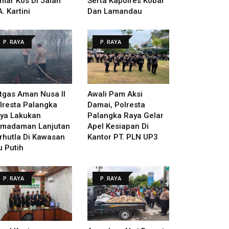
mar Kos Di Jalan
Serta Kapolres Kobar
A. Kartini
Dan Lamandau
P. RAYA
P. RAYA
tgas Aman Nusa II
Awali Pam Aksi
lresta Palangka
Damai, Polresta
ya Lakukan
Palangka Raya Gelar
madaman Lanjutan
Apel Kesiapan Di
rhutla Di Kawasan
Kantor PT. PLN UP3
u Putih
P. RAYA
P. RAYA