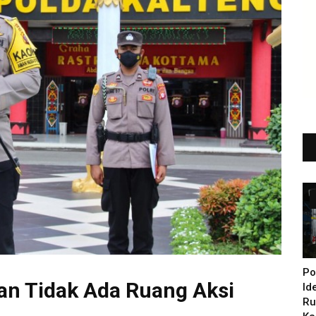
Po
an Tidak Ada Ruang Aksi
Id
Ru