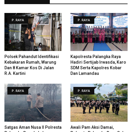
P. RAYA
P. RAYA
Polsek Pahandut Identifikasi
Kapolresta Palangka Raya
Kebakaran Rumah, Warung
Hadiri Sertijab Irwasda, Karo
Dan 8 Kamar Kos Di Jalan
SDM Serta Kapolres Kobar
R.A. Kartini
Dan Lamandau
P. RAYA
P. RAYA
Satgas Aman Nusa II Polresta
Awali Pam Aksi Damai,