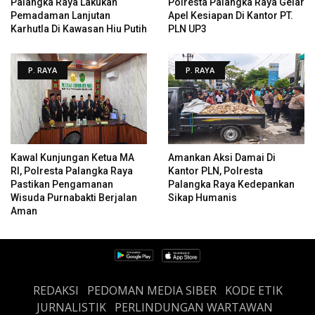
Palangka Raya Lakukan
Polresta Palangka Raya Gelar
Pemadaman Lanjutan
Apel Kesiapan Di Kantor PT.
Karhutla Di Kawasan Hiu Putih
PLN UP3
P. RAYA
P. RAYA
Kawal Kunjungan Ketua MA
Amankan Aksi Damai Di
RI, Polresta Palangka Raya
Kantor PLN, Polresta
Pastikan Pengamanan
Palangka Raya Kedepankan
Wisuda Purnabakti Berjalan
Sikap Humanis
Aman
REDAKSI
PEDOMAN MEDIA SIBER
KODE ETIK
JURNALISTIK
PERLINDUNGAN WARTAWAN