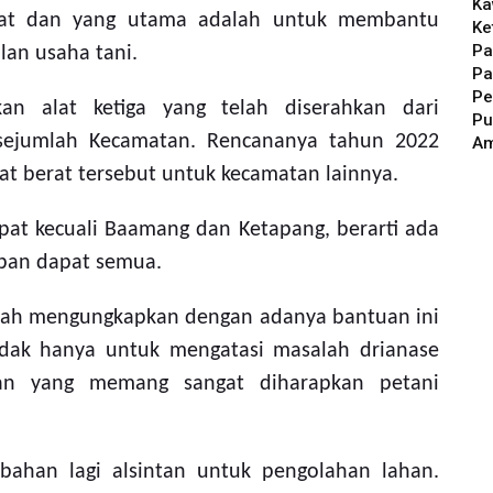
Ka
mbat dan yang utama adalah untuk membantu
Ke
Pa
an usaha tani.
Pa
Pe
an alat ketiga yang telah diserahkan dari
Pu
sejumlah Kecamatan. Rencananya tahun 2022
A
t berat tersebut untuk kecamatan lainnya.
at kecuali Baamang dan Ketapang, berarti ada
epan dapat semua.
syah mengungkapkan dengan adanya bantuan ini
tidak hanya untuk mengatasi masalah drianase
an yang memang sangat diharapkan petani
ahan lagi alsintan untuk pengolahan lahan.