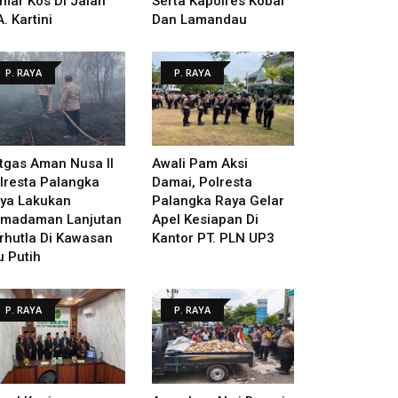
mar Kos Di Jalan
Serta Kapolres Kobar
A. Kartini
Dan Lamandau
P. RAYA
P. RAYA
tgas Aman Nusa II
Awali Pam Aksi
lresta Palangka
Damai, Polresta
ya Lakukan
Palangka Raya Gelar
madaman Lanjutan
Apel Kesiapan Di
rhutla Di Kawasan
Kantor PT. PLN UP3
u Putih
P. RAYA
P. RAYA