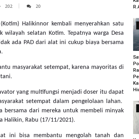
Ka
202
20
R.
 (Kotim) Halikinnor kembali menyerahkan satu
uk wilayah selatan Kotim. Tepatnya warga
Desa
dak ada PAD dari alat ini cukup biaya bersama
a.
Sa
Po
antu masyarakat setempat, karena mayoritas di
Ra
tani.
Pe
Ka
Hi
vator yang multifungsi menjadi doser
itu dapat
asyarakat setempat dalam pengelolaan lahan.
aya bersama dari mereka untuk membeli minyak
ta Halikin, Rabu (17/11/2021).
alat ini bisa membantu mengolah tanah dan