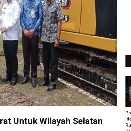
Po
rat Untuk Wilayah Selatan
Id
Ru