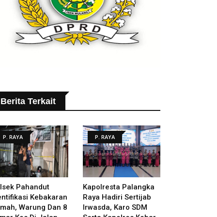
Berita Terkait
P. RAYA
P. RAYA
lsek Pahandut
Kapolresta Palangka
entifikasi Kebakaran
Raya Hadiri Sertijab
mah, Warung Dan 8
Irwasda, Karo SDM