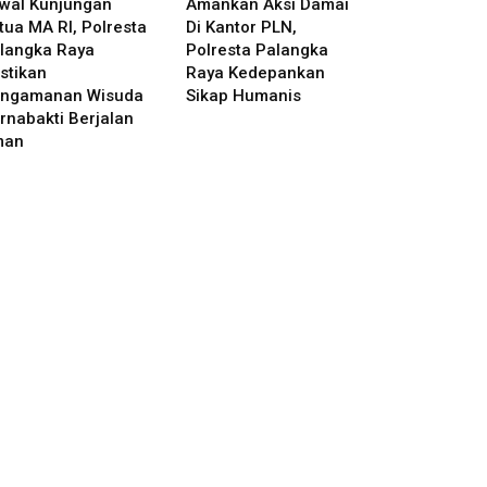
wal Kunjungan
Amankan Aksi Damai
tua MA RI, Polresta
Di Kantor PLN,
langka Raya
Polresta Palangka
stikan
Raya Kedepankan
ngamanan Wisuda
Sikap Humanis
rnabakti Berjalan
man