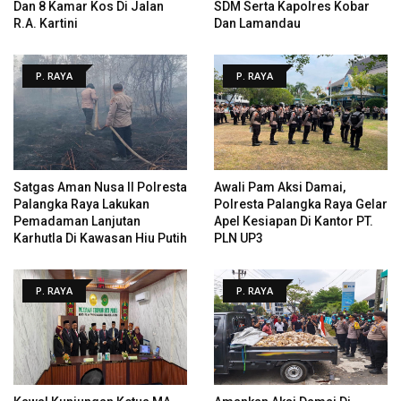
Dan 8 Kamar Kos Di Jalan
SDM Serta Kapolres Kobar
R.A. Kartini
Dan Lamandau
P. RAYA
P. RAYA
Satgas Aman Nusa II Polresta
Awali Pam Aksi Damai,
Palangka Raya Lakukan
Polresta Palangka Raya Gelar
Pemadaman Lanjutan
Apel Kesiapan Di Kantor PT.
Karhutla Di Kawasan Hiu Putih
PLN UP3
P. RAYA
P. RAYA