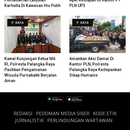
Karhutla Di Kawasan Hiu Putih
PLN UP3
P. RAYA
P. RAYA
Kawal Kunjungan Ketua MA
Amankan Aksi Damai Di
RI, Polresta Palangka Raya
Kantor PLN, Polresta
Pastikan Pengamanan
Palangka Raya Kedepankan
Wisuda Purnabakti Berjalan
Sikap Humanis
Aman
REDAKSI
PEDOMAN MEDIA SIBER
KODE ETIK
JURNALISTIK
PERLINDUNGAN WARTAWAN