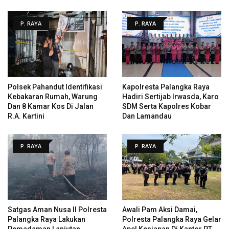
P. RAYA
P. RAYA
Polsek Pahandut Identifikasi
Kapolresta Palangka Raya
Kebakaran Rumah, Warung
Hadiri Sertijab Irwasda, Karo
Dan 8 Kamar Kos Di Jalan
SDM Serta Kapolres Kobar
R.A. Kartini
Dan Lamandau
P. RAYA
P. RAYA
Satgas Aman Nusa II Polresta
Awali Pam Aksi Damai,
Palangka Raya Lakukan
Polresta Palangka Raya Gelar
Pemadaman Lanjutan
Apel Kesiapan Di Kantor PT.