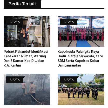
Berita Terkait
P. RAYA
P. RAYA
Polsek Pahandut Identifikasi
Kapolresta Palangka Raya
Kebakaran Rumah, Warung
Hadiri Sertijab Irwasda, Karo
Dan 8 Kamar Kos Di Jalan
SDM Serta Kapolres Kobar
R.A. Kartini
Dan Lamandau
P. RAYA
P. RAYA