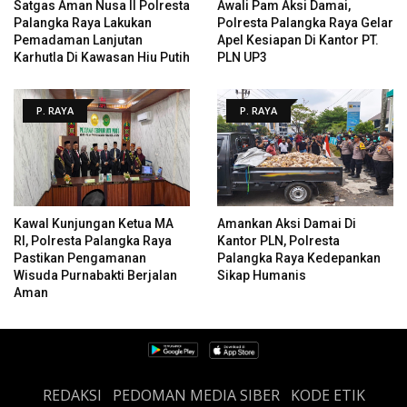
Satgas Aman Nusa II Polresta
Awali Pam Aksi Damai,
Palangka Raya Lakukan
Polresta Palangka Raya Gelar
Pemadaman Lanjutan
Apel Kesiapan Di Kantor PT.
Karhutla Di Kawasan Hiu Putih
PLN UP3
P. RAYA
P. RAYA
Kawal Kunjungan Ketua MA
Amankan Aksi Damai Di
RI, Polresta Palangka Raya
Kantor PLN, Polresta
Pastikan Pengamanan
Palangka Raya Kedepankan
Wisuda Purnabakti Berjalan
Sikap Humanis
Aman
REDAKSI
PEDOMAN MEDIA SIBER
KODE ETIK