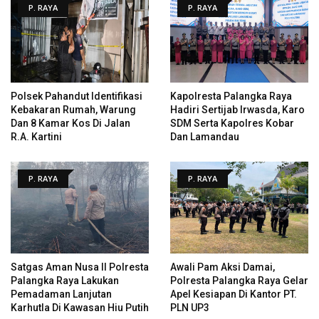
P. RAYA
P. RAYA
Polsek Pahandut Identifikasi
Kapolresta Palangka Raya
Kebakaran Rumah, Warung
Hadiri Sertijab Irwasda, Karo
Dan 8 Kamar Kos Di Jalan
SDM Serta Kapolres Kobar
R.A. Kartini
Dan Lamandau
P. RAYA
P. RAYA
Satgas Aman Nusa II Polresta
Awali Pam Aksi Damai,
Palangka Raya Lakukan
Polresta Palangka Raya Gelar
Pemadaman Lanjutan
Apel Kesiapan Di Kantor PT.
Karhutla Di Kawasan Hiu Putih
PLN UP3