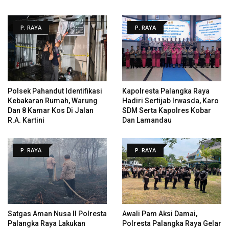
P. RAYA
P. RAYA
Polsek Pahandut Identifikasi
Kapolresta Palangka Raya
Kebakaran Rumah, Warung
Hadiri Sertijab Irwasda, Karo
Dan 8 Kamar Kos Di Jalan
SDM Serta Kapolres Kobar
R.A. Kartini
Dan Lamandau
P. RAYA
P. RAYA
Satgas Aman Nusa II Polresta
Awali Pam Aksi Damai,
Palangka Raya Lakukan
Polresta Palangka Raya Gelar