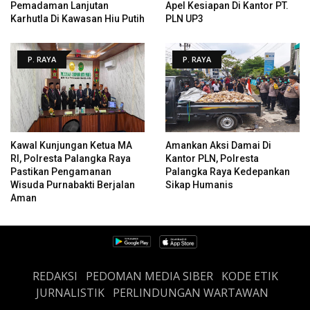
Pemadaman Lanjutan
Apel Kesiapan Di Kantor PT.
Karhutla Di Kawasan Hiu Putih
PLN UP3
P. RAYA
P. RAYA
Kawal Kunjungan Ketua MA
Amankan Aksi Damai Di
RI, Polresta Palangka Raya
Kantor PLN, Polresta
Pastikan Pengamanan
Palangka Raya Kedepankan
Wisuda Purnabakti Berjalan
Sikap Humanis
Aman
REDAKSI
PEDOMAN MEDIA SIBER
KODE ETIK
JURNALISTIK
PERLINDUNGAN WARTAWAN