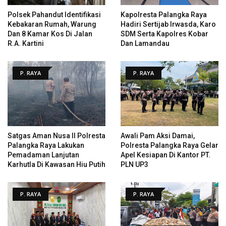
Polsek Pahandut Identifikasi
Kapolresta Palangka Raya
Kebakaran Rumah, Warung
Hadiri Sertijab Irwasda, Karo
Dan 8 Kamar Kos Di Jalan
SDM Serta Kapolres Kobar
R.A. Kartini
Dan Lamandau
P. RAYA
P. RAYA
Satgas Aman Nusa II Polresta
Awali Pam Aksi Damai,
Palangka Raya Lakukan
Polresta Palangka Raya Gelar
Pemadaman Lanjutan
Apel Kesiapan Di Kantor PT.
Karhutla Di Kawasan Hiu Putih
PLN UP3
P. RAYA
P. RAYA