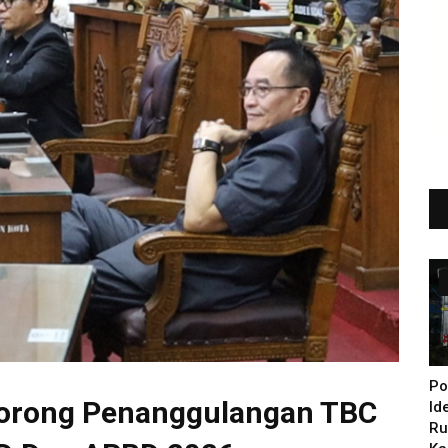
Po
orong Penanggulangan TBC
Id
Ru