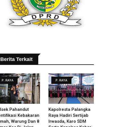
Berita Terkait
P. RAYA
P. RAYA
lsek Pahandut
Kapolresta Palangka
entifikasi Kebakaran
Raya Hadiri Sertijab
mah, Warung Dan 8
Irwasda, Karo SDM