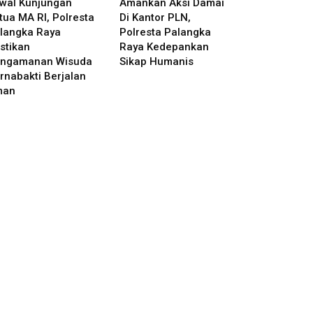
wal Kunjungan
Amankan Aksi Damai
tua MA RI, Polresta
Di Kantor PLN,
langka Raya
Polresta Palangka
stikan
Raya Kedepankan
ngamanan Wisuda
Sikap Humanis
rnabakti Berjalan
man