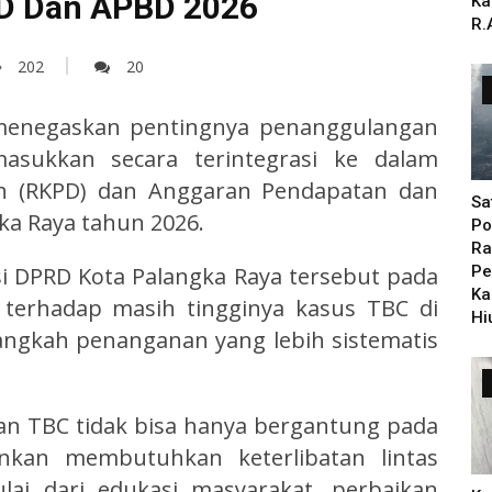
PD Dan APBD 2026
Ka
R.
202
20
enegaskan pentingnya penanggulangan
masukkan secara terintegrasi ke dalam
ah (RKPD) dan Anggaran Pendapatan dan
Sa
ka Raya tahun 2026.
Po
Ra
si DPRD Kota Palangka Raya tersebut pada
Pe
Ka
s terhadap masih tingginya kasus TBC di
Hi
langkah penanganan yang lebih sistematis
 TBC tidak bisa hanya bergantung pada
inkan membutuhkan keterlibatan lintas
lai dari edukasi masyarakat, perbaikan