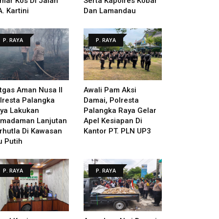
mar Kos Di Jalan
Serta Kapolres Kobar
A. Kartini
Dan Lamandau
P. RAYA
P. RAYA
tgas Aman Nusa II
Awali Pam Aksi
lresta Palangka
Damai, Polresta
ya Lakukan
Palangka Raya Gelar
madaman Lanjutan
Apel Kesiapan Di
rhutla Di Kawasan
Kantor PT. PLN UP3
u Putih
P. RAYA
P. RAYA