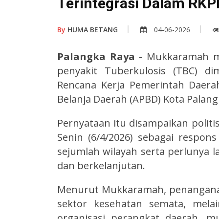
Terintegrasi Dalam RK
By
HUMA BETANG
04-06-2026
Palangka Raya
- Mukkaramah m
penyakit Tuberkulosis (TBC) di
Rencana Kerja Pemerintah Daer
Belanja Daerah (APBD) Kota Palang
Pernyataan itu disampaikan politi
Senin (6/4/2026) sebagai respon
sejumlah wilayah serta perlunya 
dan berkelanjutan.
Menurut Mukkaramah, penanganan
sektor kesehatan semata, mela
organisasi perangkat daerah, mu