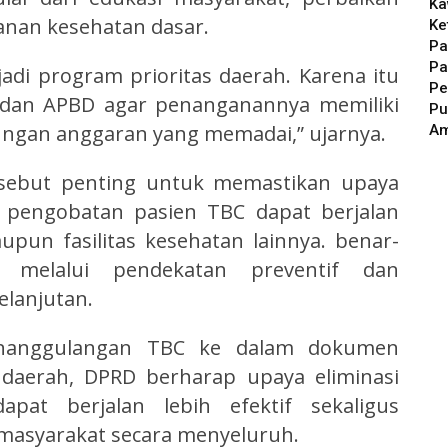
Ka
anan kesehatan dasar.
Ke
Pa
Pa
di program prioritas daerah. Karena itu
Pe
D dan APBD agar penanganannya memiliki
Pu
kungan anggaran yang memadai,” ujarnya.
A
ersebut penting untuk memastikan upaya
a pengobatan pasien TBC dapat berjalan
pun fasilitas kesehatan lainnya. benar-
 melalui pendekatan preventif dan
lanjutan.
nanggulangan TBC ke dalam dokumen
daerah, DPRD berharap upaya eliminasi
at berjalan lebih efektif sekaligus
masyarakat secara menyeluruh.