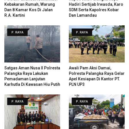
Kebakaran Rumah, Warung
Hadiri Sertijab Irwasda, Karo
Dan 8 Kamar Kos Di Jalan
SDM Serta Kapolres Kobar
R.A. Kartini
Dan Lamandau
P. RAYA
P. RAYA
Satgas Aman Nusa II Polresta
Awali Pam Aksi Damai,
Palangka Raya Lakukan
Polresta Palangka Raya Gelar
Pemadaman Lanjutan
Apel Kesiapan Di Kantor PT.
Karhutla Di Kawasan Hiu Putih
PLN UP3
P. RAYA
P. RAYA