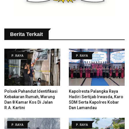
Berita Terkait
P. RAYA
P. RAYA
Polsek Pahandut Identifikasi
Kapolresta Palangka Raya
Kebakaran Rumah, Warung
Hadiri Sertijab Irwasda, Karo
Dan 8 Kamar Kos Di Jalan
SDM Serta Kapolres Kobar
R.A. Kartini
Dan Lamandau
P. RAYA
P. RAYA