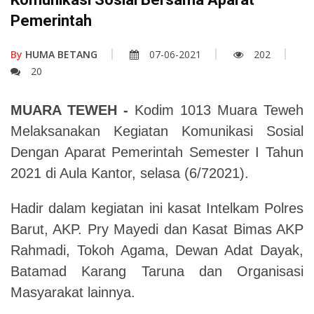
Pemerintah
By
HUMA BETANG
07-06-2021
202
20
MUARA TEWEH
-
Kodim 1013 Muara Teweh
Melaksanakan Kegiatan Komunikasi Sosial
Dengan Aparat Pemerintah Semester I Tahun
2021
d
i Aula Kantor
,
selasa (6/72021)
.
Hadir dalam kegiatan
ini
kasat Intelkam Polres
Barut
,
AKP. Pry Mayedi
d
an Kasat Bimas AKP
Rahmadi
,
Tokoh Agama, Dewan Adat Dayak
,
Batamad Karang Taruna
d
an Organisasi
Masyarakat lainnya
.