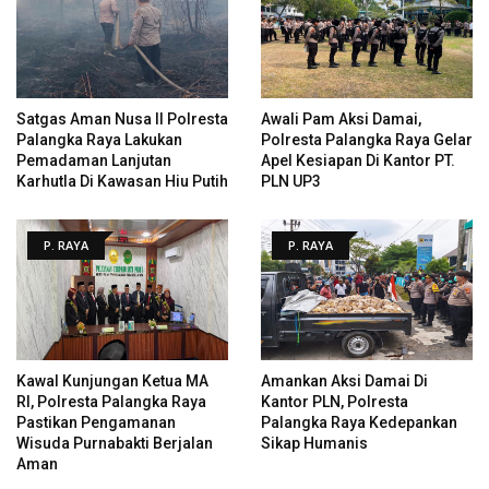
Satgas Aman Nusa II Polresta
Awali Pam Aksi Damai,
Palangka Raya Lakukan
Polresta Palangka Raya Gelar
Pemadaman Lanjutan
Apel Kesiapan Di Kantor PT.
Karhutla Di Kawasan Hiu Putih
PLN UP3
P. RAYA
P. RAYA
Kawal Kunjungan Ketua MA
Amankan Aksi Damai Di
RI, Polresta Palangka Raya
Kantor PLN, Polresta
Pastikan Pengamanan
Palangka Raya Kedepankan
Wisuda Purnabakti Berjalan
Sikap Humanis
Aman