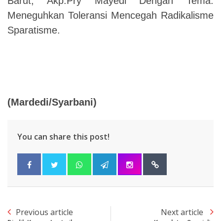
Barut
,
Akp.Pry Mayedi Dengan Tema
.
Meneguhkan Toleransi Mencegah Radikalisme
Sparatisme
.
(
Mardedi/Syarbani
)
You can share this post!
Previous article
Next article