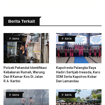
Berita Terkait
P. RAYA
P. RAYA
Polsek Pahandut Identifikasi
Kapolresta Palangka Raya
Kebakaran Rumah, Warung
Hadiri Sertijab Irwasda, Karo
Dan 8 Kamar Kos Di Jalan
SDM Serta Kapolres Kobar
R.A. Kartini
Dan Lamandau
P. RAYA
P. RAYA