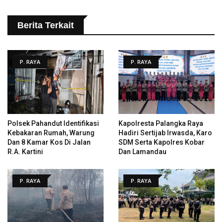
Berita Terkait
P. RAYA
P. RAYA
Polsek Pahandut Identifikasi
Kapolresta Palangka Raya
Kebakaran Rumah, Warung
Hadiri Sertijab Irwasda, Karo
Dan 8 Kamar Kos Di Jalan
SDM Serta Kapolres Kobar
R.A. Kartini
Dan Lamandau
P. RAYA
P. RAYA