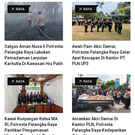
P. RAYA
P. RAYA
Satgas Aman Nusa II Polresta
Awali Pam Aksi Damai,
Palangka Raya Lakukan
Polresta Palangka Raya Gelar
Pemadaman Lanjutan
Apel Kesiapan Di Kantor PT.
Karhutla Di Kawasan Hiu Putih
PLN UP3
P. RAYA
P. RAYA
Kawal Kunjungan Ketua MA
Amankan Aksi Damai Di
RI, Polresta Palangka Raya
Kantor PLN, Polresta
Pastikan Pengamanan
Palangka Raya Kedepankan