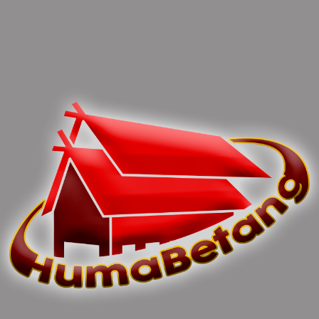
juga sekaligus dilaksanakan launching desa
cerdas di Kabupaten Kapuas.
(Irfansyah)
You can share this post!
Previous article
Next article
DPRD Kapuas Dukung
Pengurus Muslimat Nu
Deklarasi Pemilu Damai
Kapuas Masa Bakti 2022-
2024
2027 Resmi Dilantik