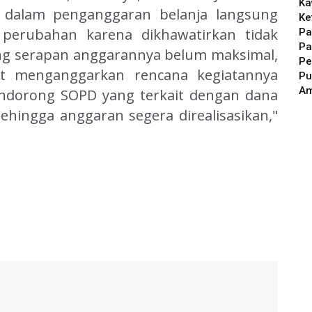
Ka
 dalam penganggaran belanja langsung
Ke
erubahan karena dikhawatirkan tidak
Pa
Pa
ng serapan anggarannya belum maksimal,
Pe
t menganggarkan rencana kegiatannya
Pu
A
ndorong SOPD yang terkait dengan dana
hingga anggaran segera direalisasikan,"