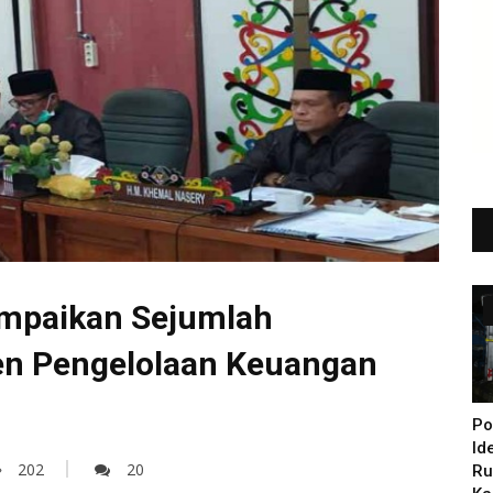
mpaikan Sejumlah
n Pengelolaan Keuangan
Po
Id
202
20
Ru