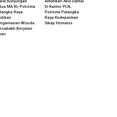
wal Kunjungan
Amankan Aksi Damai
tua MA RI, Polresta
Di Kantor PLN,
langka Raya
Polresta Palangka
stikan
Raya Kedepankan
ngamanan Wisuda
Sikap Humanis
rnabakti Berjalan
man