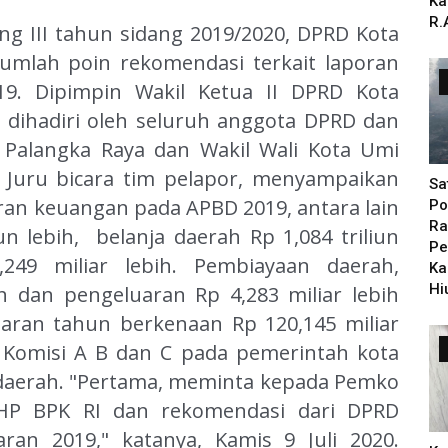
Ka
R.
g III tahun sidang 2019/2020, DPRD Kota
umlah poin rekomendasi terkait laporan
19.
Dipimpin Wakil Ketua II DPRD Kota
 dihadiri oleh seluruh anggota DPRD dan
Palangka Raya dan Wakil Wali Kota Umi
 Juru bicara tim pelapor, menyampaikan
Sa
ran keuangan pada APBD 2019, antara lain
Po
Ra
n lebih, belanja daerah Rp 1,084 triliun
Pe
249 miliar lebih.
Pembiayaan daerah,
Ka
Hi
h dan pengeluaran Rp 4,283 miliar lebih
garan tahun berkenaan Rp 120,145 miliar
 Komisi A B dan C pada pemerintah kota
daerah.
"Pertama, meminta kepada Pemko
LHP BPK RI dan rekomendasi dari DPRD
ran 2019," katanya, Kamis 9 Juli 2020.