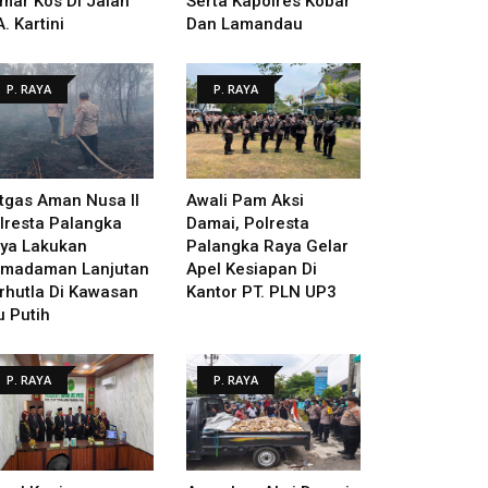
mar Kos Di Jalan
Serta Kapolres Kobar
A. Kartini
Dan Lamandau
P. RAYA
P. RAYA
tgas Aman Nusa II
Awali Pam Aksi
lresta Palangka
Damai, Polresta
ya Lakukan
Palangka Raya Gelar
madaman Lanjutan
Apel Kesiapan Di
rhutla Di Kawasan
Kantor PT. PLN UP3
u Putih
P. RAYA
P. RAYA