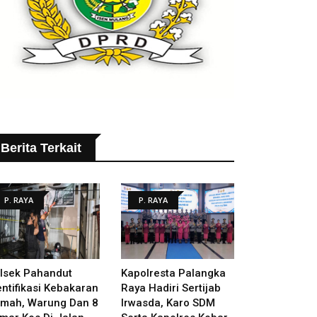
Berita Terkait
P. RAYA
P. RAYA
lsek Pahandut
Kapolresta Palangka
entifikasi Kebakaran
Raya Hadiri Sertijab
mah, Warung Dan 8
Irwasda, Karo SDM