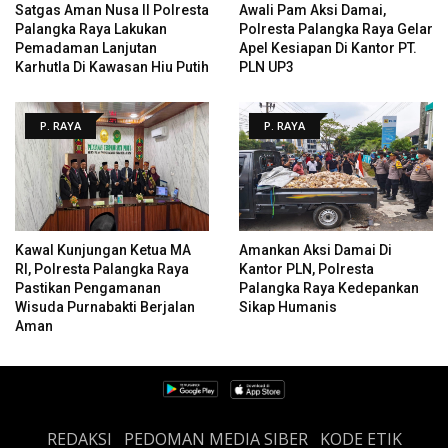
Satgas Aman Nusa II Polresta
Awali Pam Aksi Damai,
Palangka Raya Lakukan
Polresta Palangka Raya Gelar
Pemadaman Lanjutan
Apel Kesiapan Di Kantor PT.
Karhutla Di Kawasan Hiu Putih
PLN UP3
P. RAYA
P. RAYA
Kawal Kunjungan Ketua MA
Amankan Aksi Damai Di
RI, Polresta Palangka Raya
Kantor PLN, Polresta
Pastikan Pengamanan
Palangka Raya Kedepankan
Wisuda Purnabakti Berjalan
Sikap Humanis
Aman
REDAKSI
PEDOMAN MEDIA SIBER
KODE ETIK